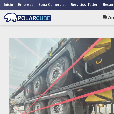
Inicio
Empresa
Zona Comercial
Servicios Taller
Recam
Saltar
al
Veh
contenido