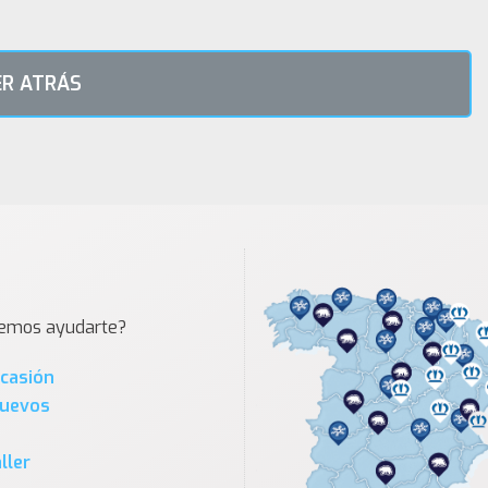
R ATRÁS
demos ayudarte?
Ocasión
Nuevos
ller