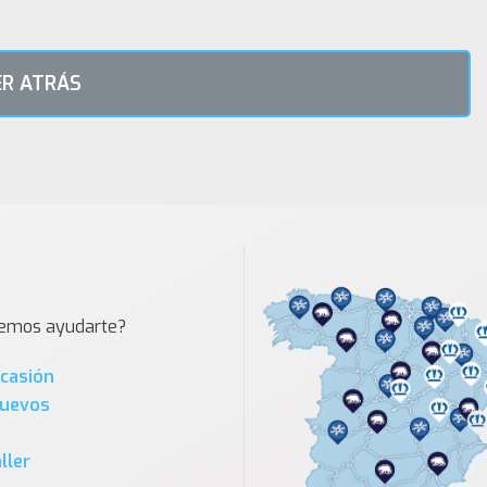
R ATRÁS
demos ayudarte?
Ocasión
Nuevos
ller