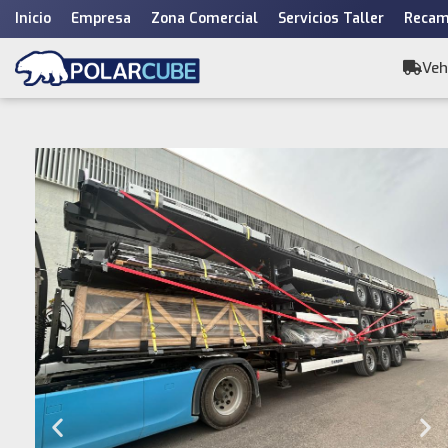
Inicio
Empresa
Zona Comercial
Servicios Taller
Recam
Saltar
al
Veh
contenido