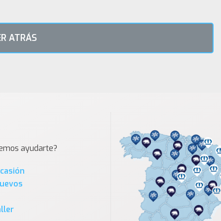
R ATRÁS
demos ayudarte?
Ocasión
Nuevos
ller