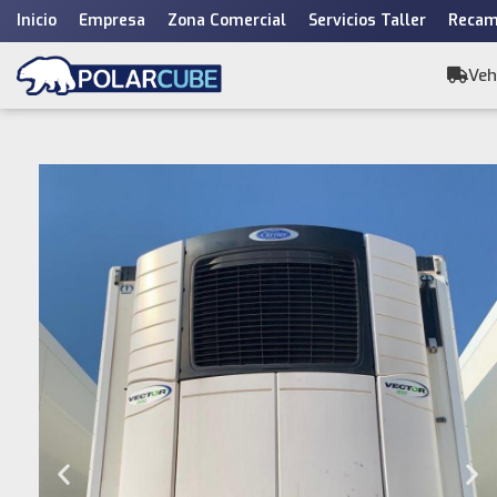
Inicio
Empresa
Zona Comercial
Servicios Taller
Recam
Saltar
al
Veh
contenido