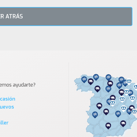
R ATRÁS
demos ayudarte?
Ocasión
Nuevos
ller