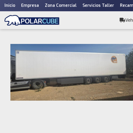
Inicio
Empresa
Zona Comercial
Servicios Taller
Recam
Saltar
al
Veh
contenido