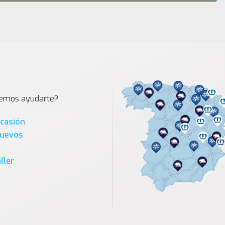
demos ayudarte?
Ocasión
Nuevos
ller