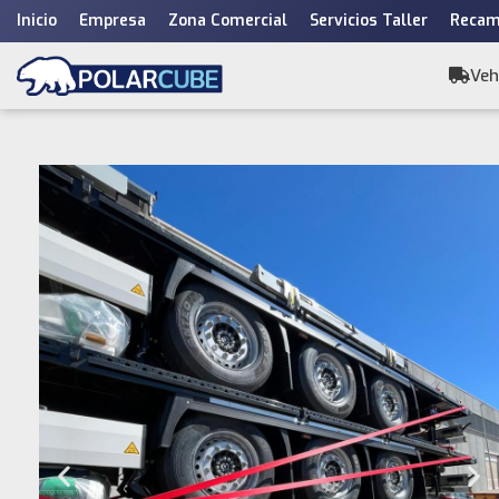
Inicio
Empresa
Zona Comercial
Servicios Taller
Recam
Saltar
al
Veh
contenido