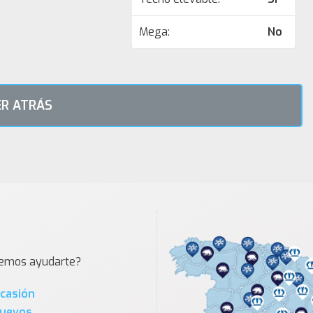
Mega:
No
R ATRÁS
demos ayudarte?
Ocasión
Nuevos